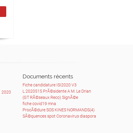
Documents récents
Fiche candidature ISI2020 V3
L 2020515 PrÃ©sidente A M. Le Drian
1
2020
(GT RÃ©seaux Reco) SignÃ©e
fiche covid19 mna
ProcÃ©dure SOS KINES NORMANDS(4)
SÃ©quences spot Coronavirus diaspora