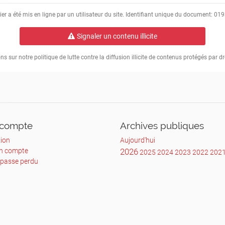
issage.
ier a été mis en ligne par un utilisateur du site. Identifiant unique du document: 0
i 17 mars
Signaler un contenu illicite
is
s sur notre politique de lutte contre la diffusion illicite de contenus protégés par dr
er au café Simone !
t’offrir un café.
 Lyon
compte
Archives publiques
ion
Aujourd'hui
un compte
2026
2025
2024
2023
2022
202
 passe perdu