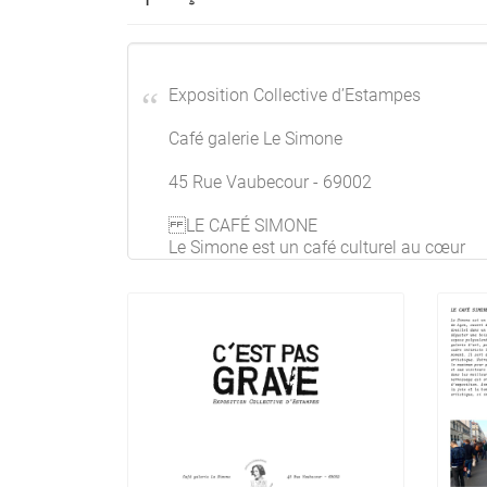
Exposition Collective d’Estampes
Café galerie Le Simone
45 Rue Vaubecour - 69002
LE CAFÉ SIMONE
Le Simone est un café culturel au cœur
de Lyon, ouvert à tous. 60m² de confort
douillet dans un cadre agréable pour
déguster une boisson de qualité. Cet
espace polyvalent est également une
galerie d’art, pour découvrir dans un
cadre intimiste le sujet ou l’artiste du
moment. Il sert d’écrin à la création
artistique. Notre équipe artistique fait
le maximum pour permettre aux artistes
et aux visiteurs de profiter des œuvres
dans les meilleurs conditions. Un