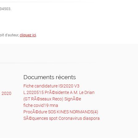
1934503.
oit d'auteur,
cliquez ici
.
Documents récents
Fiche candidature ISI2020 V3
L 2020515 PrÃ©sidente A M. Le Drian
1
2020
(GT RÃ©seaux Reco) SignÃ©e
fiche covid19 mna
ProcÃ©dure SOS KINES NORMANDS(4)
SÃ©quences spot Coronavirus diaspora