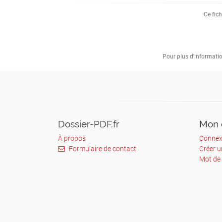
papier. Nous offrons l’apéritif lors du vern
Ce fich
Envoie ton travail à l’adresse
burcherbastien@gmail.com avant le mard
en respectant les conditions ci-dessus.
Nous répondrons dans les plus brefs déla
Pour plus d'information
(une semaine maximum)
N’hésite pas si cela t’est possible à pass
Nous serons ravis de te présenter le lieu et 
Café Simone - 45 Rue Vaubecour - 69002
Café galerie Le Simone
Dossier-PDF.fr
Mon 
À propos
Connex
45 Rue Vaubecour - 69002
Formulaire de contact
Créer 
Mot de