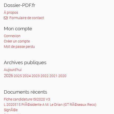
Marcel Dupré / B. Havel
Dossier-PDF.fr
Barentin
À propos
Formulaire de contact
BELBEUF
Mon compte
primaire
Connexion
Créer un compte
Maurice Genevoix
Mot de passe perdu
Darnétal
Archives publiques
Beuzeville la Grenier
Aujourd'hui
élémentaire
2026
2025
2024
2023
2022
2021
2020
Lucie Aubrac
Documents récents
EU
Fiche candidature ISI2020 V3
Lillebonne
L 2020515 PrÃ©sidente A M. Le Drian (GT RÃ©seaux Reco)
SignÃ©e
1