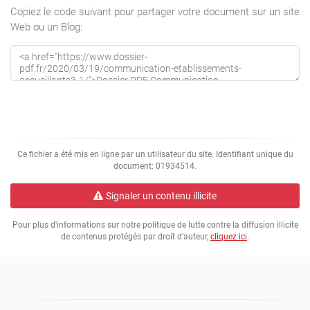
Fécamp
Copiez le code suivant pour partager votre document sur un site
Web ou un Blog:
Aumale
primaire
AUZOUVILLE S/ RY
élémentaire
Darnétal
Ce fichier a été mis en ligne par un utilisateur du site. Identifiant unique du
document: 01934514.
Bailleul Neuville
Signaler un contenu illicite
primaire
Pour plus d'informations sur notre politique de lutte contre la diffusion illicite
EU
de contenus protégés par droit d'auteur,
cliquez ici
.
Barentin
élém /mater