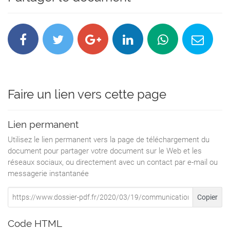
Nom de l'école
Circonscription
Allouville-Bellefosse
primaire
Faire un lien vers cette page
Nicolas Vanier
Yvetot
Lien permanent
Ancretieville St Victor
Utilisez le lien permanent vers la page de téléchargement du
document pour partager votre document sur le Web et les
primaire
réseaux sociaux, ou directement avec un contact par e-mail ou
messagerie instantanée
Barentin
ANGERVILLE LA MARTEL
Copier
primaire
Code HTML